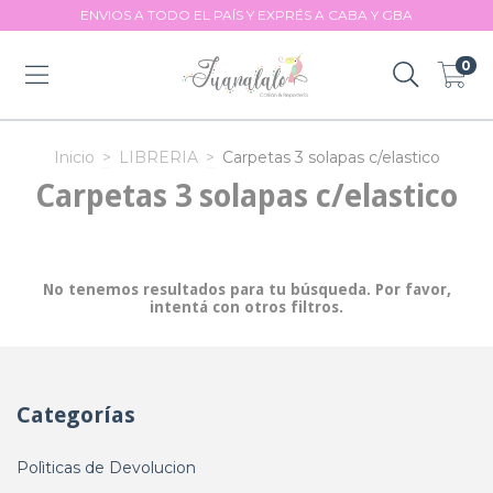
ENVIOS A TODO EL PAÍS Y EXPRÉS A CABA Y GBA
0
Inicio
>
LIBRERIA
>
Carpetas 3 solapas c/elastico
Carpetas 3 solapas c/elastico
No tenemos resultados para tu búsqueda. Por favor,
intentá con otros filtros.
Categorías
Polìticas de Devolucion