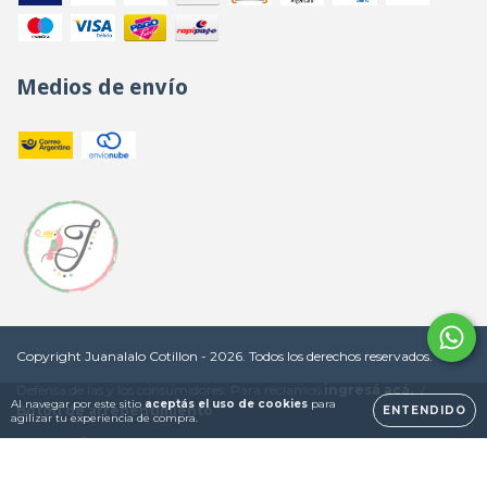
Medios de envío
Copyright Juanalalo Cotillon - 2026. Todos los derechos reservados.
Defensa de las y los consumidores. Para reclamos
ingresá acá.
/
Al navegar por este sitio
aceptás el uso de cookies
para
Botón de arrepentimiento
ENTENDIDO
agilizar tu experiencia de compra.