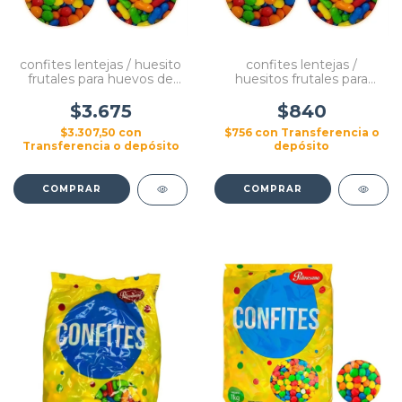
confites lentejas / huesito
confites lentejas /
frutales para huevos de
huesitos frutales para
pascua x 500 gramos
huevos de pascua x 100
gramos palmesano
$3.675
$840
$3.307,50
con
$756
con
Transferencia o
Transferencia o depósito
depósito
COMPRAR
COMPRAR