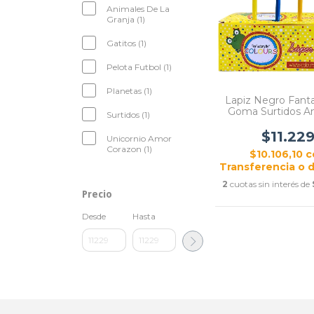
Animales De La
Granja (1)
Gatitos (1)
Pelota Futbol (1)
Planetas (1)
Lapiz Negro Fant
Goma Surtidos A
Surtidos (1)
Planetas Fubol A
Souvenirs X 1
$11.22
Unicornio Amor
Corazon (1)
$10.106,10
c
Transferencia o 
2
cuotas sin interés de
Precio
Desde
Hasta