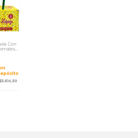
asía Con
nimales
rcoiris
0 U.
9
on
depósito
$5.614,50