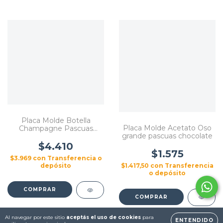
Placa Molde Botella
Placa Molde Acetato Oso
Champagne Pascuas
grande pascuas chocolate
Chocolate Cotillon
$4.410
$1.575
$3.969
con
Transferencia o
$1.417,50
con
Transferencia
depósito
o depósito
Al navegar por este sitio
aceptás el uso de cookies
para
ENTENDIDO