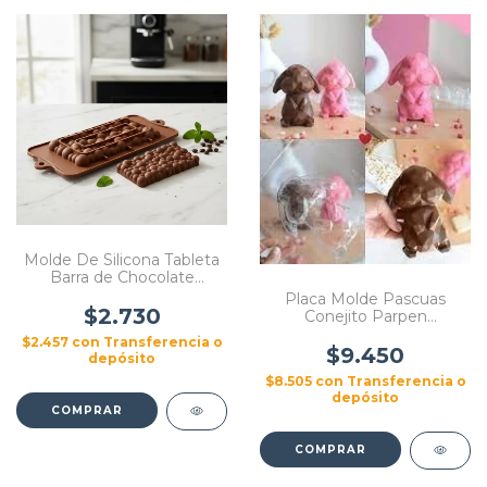
Molde De Silicona Tableta
Barra de Chocolate
Formas Burbuja /
Placa Molde Pascuas
Facetada / Tetris
$2.730
Conejito Parpen
Repostería
$2.457
con
Transferencia o
$9.450
depósito
$8.505
con
Transferencia o
depósito
COMPRAR
COMPRAR