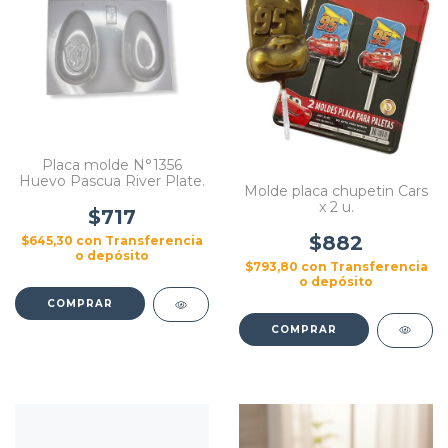
Placa molde N°1356
Huevo Pascua River Plate.
Molde placa chupetin Cars
x 2 u.
$717
$882
$645,30
con
Transferencia
o depósito
$793,80
con
Transferencia
o depósito