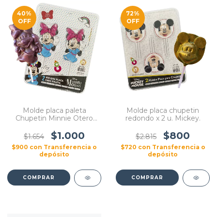
40
%
72
%
OFF
OFF
Molde placa paleta
Molde placa chupetin
Chupetin Minnie Otero
redondo x 2 u. Mickey.
Licencia
$1.000
$800
$1.654
$2.815
$900
con
Transferencia o
$720
con
Transferencia o
depósito
depósito