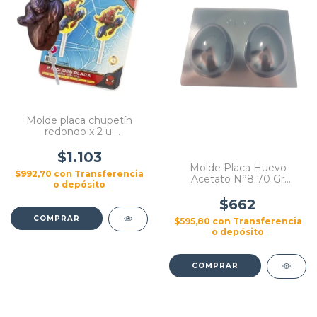
Molde placa chupetín
redondo x 2 u.
Spiderman/Hombre Araña.
$1.103
Molde Placa Huevo
$992,70
con
Transferencia
Acetato N°8 70 Gr
o depósito
Pascua
$662
$595,80
con
Transferencia
o depósito