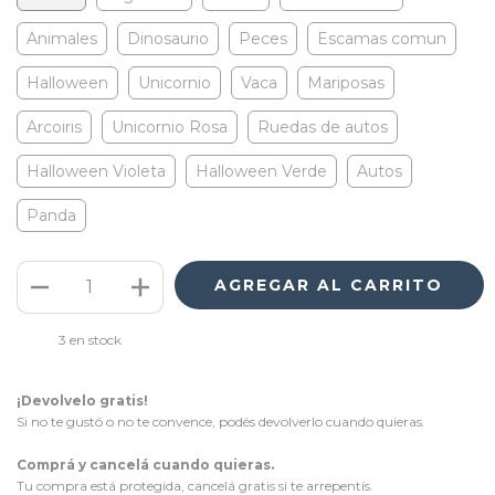
Animales
Dinosaurio
Peces
Escamas comun
Halloween
Unicornio
Vaca
Mariposas
Arcoiris
Unicornio Rosa
Ruedas de autos
Halloween Violeta
Halloween Verde
Autos
Panda
3
en stock
¡Devolvelo gratis!
Si no te gustó o no te convence, podés devolverlo cuando quieras.
Comprá y cancelá cuando quieras.
Tu compra está protegida, cancelá gratis si te arrepentís.