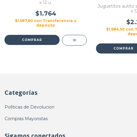
x 12 u.
Juguetitos autito 
x 1
$1.764
$1.587,60
con
Transferencia o
$2.
depósito
$1.984,50
con
T
depó
Categorías
Polìticas de Devolucion
Compras Mayoristas
Sigamos conectados